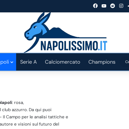
Facebook
You Tube
Reddit
In
poli
Serie A
Calciomercato
Champions
Napoli
: rosa,
el club azzurro. Da qui puoi
 Il Campo per le analisi tattiche e
autore e visioni sul futuro del