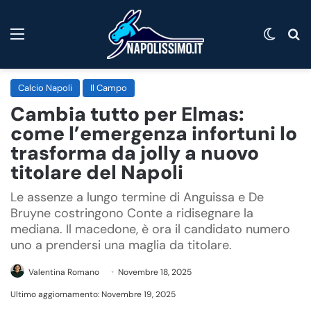
Menu
Cambi
C
Calcio Napoli
Il Campo
Cambia tutto per Elmas:
come l’emergenza infortuni lo
trasforma da jolly a nuovo
titolare del Napoli
Le assenze a lungo termine di Anguissa e De
Bruyne costringono Conte a ridisegnare la
mediana. Il macedone, è ora il candidato numero
uno a prendersi una maglia da titolare.
Valentina Romano
Novembre 18, 2025
Ultimo aggiornamento: Novembre 19, 2025