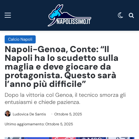
Menu
Cambi
C
Calcio Napoli
Napoli-Genoa, Conte: “Il
Napoli ha lo scudetto sulla
maglia e deve giocare da
protagonista. Questo sarà
l’anno più difficile”
Dopo la vittoria col Genoa, il tecnico smorza gli
entusiasmi e chiede pazienza.
Ludovica De Santis
Ottobre 5, 2025
Ultimo aggiornamento: Ottobre 5, 2025