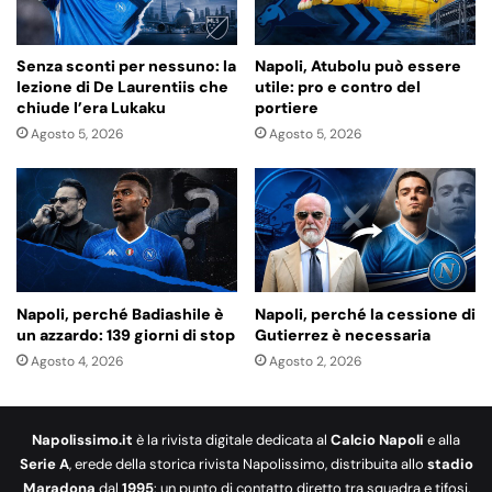
Senza sconti per nessuno: la
Napoli, Atubolu può essere
lezione di De Laurentiis che
utile: pro e contro del
chiude l’era Lukaku
portiere
Agosto 5, 2026
Agosto 5, 2026
Napoli, perché Badiashile è
Napoli, perché la cessione di
un azzardo: 139 giorni di stop
Gutierrez è necessaria
Agosto 4, 2026
Agosto 2, 2026
Napolissimo.it
è la rivista digitale dedicata al
Calcio Napoli
e alla
Serie A
, erede della storica rivista Napolissimo, distribuita allo
stadio
Maradona
dal
1995
: un punto di contatto diretto tra squadra e tifosi,