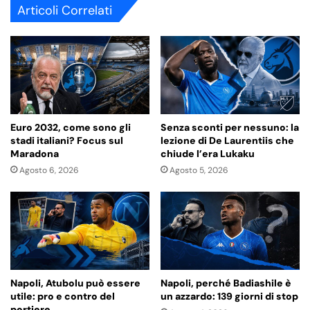
te
Articoli Correlati
Euro 2032, come sono gli
Senza sconti per nessuno: la
stadi italiani? Focus sul
lezione di De Laurentiis che
Maradona
chiude l’era Lukaku
Agosto 6, 2026
Agosto 5, 2026
Napoli, Atubolu può essere
Napoli, perché Badiashile è
utile: pro e contro del
un azzardo: 139 giorni di stop
portiere