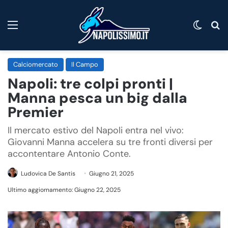
Menu
Cambi
C
Calciomercato
Il Campo
Napoli: tre colpi pronti |
Manna pesca un big dalla
Premier
Il mercato estivo del Napoli entra nel vivo:
Giovanni Manna accelera su tre fronti diversi per
accontentare Antonio Conte.
Ludovica De Santis
Giugno 21, 2025
Ultimo aggiornamento: Giugno 22, 2025