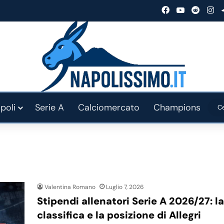
Facebook
You Tube
Reddit
In
poli
Serie A
Calciomercato
Champions
Valentina Romano
Luglio 7, 2026
Stipendi allenatori Serie A 2026/27: la
classifica e la posizione di Allegri