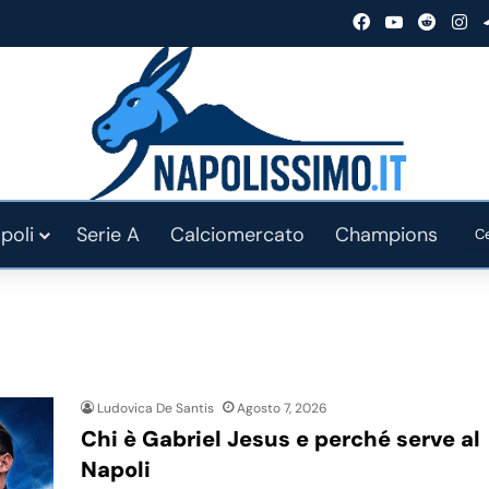
Facebook
You Tube
Reddit
In
poli
Serie A
Calciomercato
Champions
Ludovica De Santis
Agosto 7, 2026
Chi è Gabriel Jesus e perché serve al
Napoli