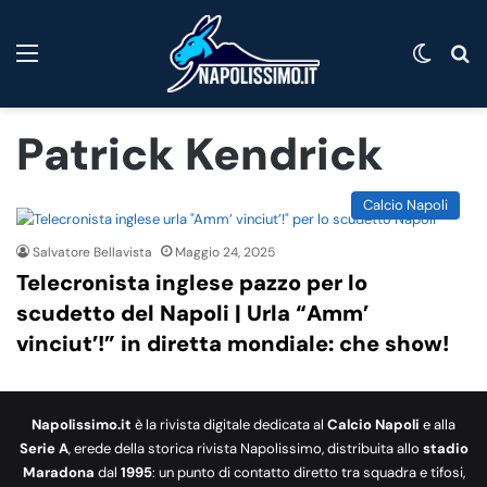
Menu
Cambi
C
Patrick Kendrick
Calcio Napoli
Salvatore Bellavista
Maggio 24, 2025
Telecronista inglese pazzo per lo
scudetto del Napoli | Urla “Amm’
vinciut’!” in diretta mondiale: che show!
Napolissimo.it
è la rivista digitale dedicata al
Calcio Napoli
e alla
Serie A
, erede della storica rivista Napolissimo, distribuita allo
stadio
Maradona
dal
1995
: un punto di contatto diretto tra squadra e tifosi,