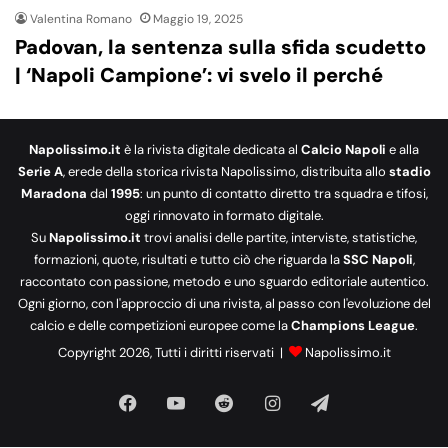
Valentina Romano
Maggio 19, 2025
Padovan, la sentenza sulla sfida scudetto
| ‘Napoli Campione’: vi svelo il perché
Napolissimo.it
è la rivista digitale dedicata al
Calcio Napoli
e alla
Serie A
, erede della storica rivista Napolissimo, distribuita allo
stadio
Maradona
dal
1995
: un punto di contatto diretto tra squadra e tifosi,
oggi rinnovato in formato digitale.
Su
Napolissimo.it
trovi analisi delle partite, interviste, statistiche,
formazioni, quote, risultati e tutto ciò che riguarda la
SSC Napoli
,
raccontato con passione, metodo e uno sguardo editoriale autentico.
Ogni giorno, con l'approccio di una rivista, al passo con l'evoluzione del
calcio e delle competizioni europee come la
Champions League
.
Copyright 2026, Tutti i diritti riservati |
Napolissimo.it
Facebook
You
Reddit
Instagram
Telegram