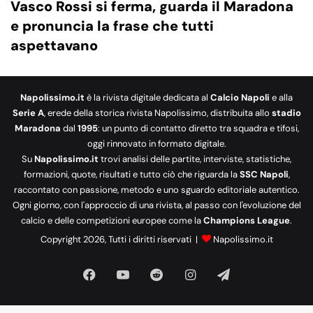
Vasco Rossi si ferma, guarda il Maradona
e pronuncia la frase che tutti
aspettavano
Napolissimo.it
è la rivista digitale dedicata al
Calcio Napoli
e alla
Serie A
, erede della storica rivista Napolissimo, distribuita allo
stadio
Maradona
dal
1995
: un punto di contatto diretto tra squadra e tifosi,
oggi rinnovato in formato digitale.
Su
Napolissimo.it
trovi analisi delle partite, interviste, statistiche,
formazioni, quote, risultati e tutto ciò che riguarda la
SSC Napoli
,
raccontato con passione, metodo e uno sguardo editoriale autentico.
Ogni giorno, con l'approccio di una rivista, al passo con l'evoluzione del
calcio e delle competizioni europee come la
Champions League
.
Copyright 2026, Tutti i diritti riservati |
Napolissimo.it
Facebook
You
Reddit
Instagram
Telegram
Tube