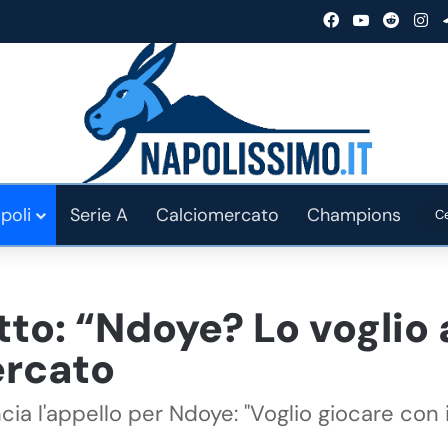
Facebook
You Tube
Reddit
In
poli
Serie A
Calciomercato
Champions
o: “Ndoye? Lo voglio al
ercato
ia l'appello per Ndoye: "Voglio giocare con i