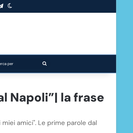
stagram
Telegram
Cambia aspetto
Cerca
per
 Napoli”| la frase
 miei amici". Le prime parole dal