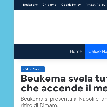
Redazione
Chi siamo
Cookie Policy
Privacy Policy
Home
Calcio Na
Calcio Napoli
Beukema svela tutt
che accende il m
Beukema si presenta al Napoli e lanc
ritiro di Dimaro.