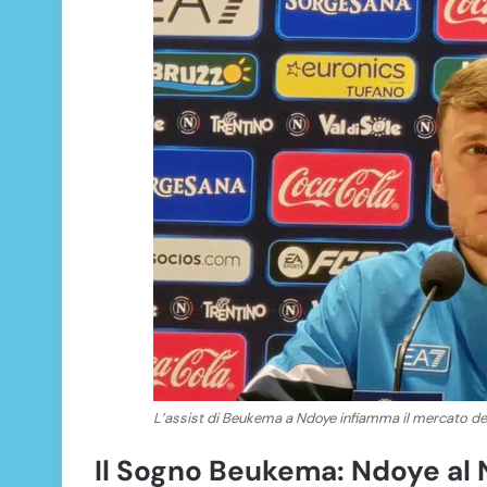
L’assist di Beukema a Ndoye infiamma il mercato de
Il Sogno Beukema: Ndoye al 