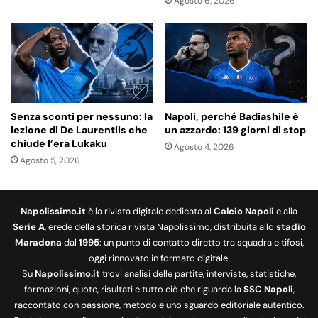
Agosto 6, 2026
Senza sconti per nessuno: la
Napoli, perché Badiashile è
lezione di De Laurentiis che
un azzardo: 139 giorni di stop
chiude l’era Lukaku
Agosto 4, 2026
Agosto 5, 2026
Napolissimo.it
è la rivista digitale dedicata al
Calcio Napoli
e alla
Serie A
, erede della storica rivista Napolissimo, distribuita allo
stadio
Maradona
dal
1995
: un punto di contatto diretto tra squadra e tifosi,
oggi rinnovato in formato digitale.
Su
Napolissimo.it
trovi analisi delle partite, interviste, statistiche,
formazioni, quote, risultati e tutto ciò che riguarda la
SSC Napoli
,
raccontato con passione, metodo e uno sguardo editoriale autentico.