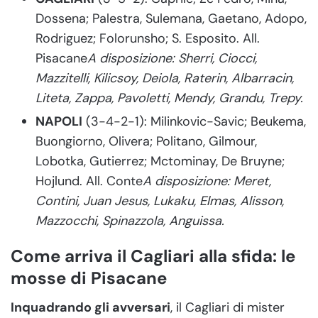
Dossena; Palestra, Sulemana, Gaetano, Adopo,
Rodriguez; Folorunsho; S. Esposito. All.
Pisacane
A disposizione: Sherri, Ciocci,
Mazzitelli, Kilicsoy, Deiola, Raterin, Albarracin,
Liteta, Zappa, Pavoletti, Mendy, Grandu, Trepy.
NAPOLI
(3-4-2-1): Milinkovic-Savic; Beukema,
Buongiorno, Olivera; Politano, Gilmour,
Lobotka, Gutierrez; Mctominay, De Bruyne;
Hojlund. All. Conte
A disposizione: Meret,
Contini, Juan Jesus, Lukaku, Elmas, Alisson,
Mazzocchi, Spinazzola, Anguissa.
Come arriva il Cagliari alla sfida: le
mosse di Pisacane
Inquadrando gli avversari
, il Cagliari di mister