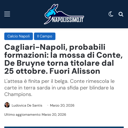
Menu
Cambi
C
Calcio Napoli
Il Campo
Cagliari-Napoli, probabili
formazioni: la mossa di Conte,
De Bruyne torna titolare dal
25 ottobre. Fuori Alisson
L'attesa è finita per il belga. Conte rimescola le
carte in terra sarda in una sfida per blindare la
Champions.
Ludovica De Santis
Marzo 20, 2026
Ultimo aggiornamento: Marzo 20, 2026