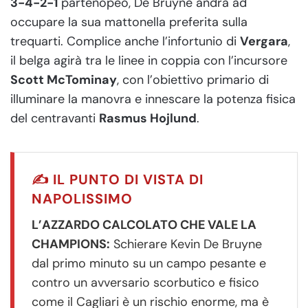
3-4-2-1
partenopeo, De Bruyne andrà ad
occupare la sua mattonella preferita sulla
trequarti. Complice anche l’infortunio di
Vergara
,
il belga agirà tra le linee in coppia con l’incursore
Scott McTominay
, con l’obiettivo primario di
illuminare la manovra e innescare la potenza fisica
del centravanti
Rasmus Hojlund
.
✍️ IL PUNTO DI VISTA DI
NAPOLISSIMO
L’AZZARDO CALCOLATO CHE VALE LA
CHAMPIONS:
Schierare Kevin De Bruyne
dal primo minuto su un campo pesante e
contro un avversario scorbutico e fisico
come il Cagliari è un rischio enorme, ma è