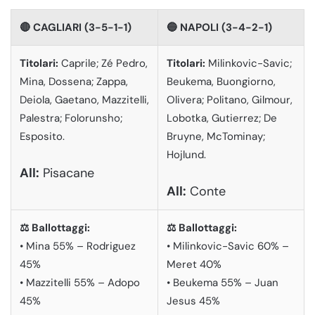
🔴 CAGLIARI (3-5-1-1)
🔵 NAPOLI (3-4-2-1)
Titolari:
Caprile; Zé Pedro,
Titolari:
Milinkovic-Savic;
Mina, Dossena; Zappa,
Beukema, Buongiorno,
Deiola, Gaetano, Mazzitelli,
Olivera; Politano, Gilmour,
Palestra; Folorunsho;
Lobotka, Gutierrez; De
Esposito.
Bruyne, McTominay;
Hojlund.
All:
Pisacane
All:
Conte
⚖️ Ballottaggi:
⚖️ Ballottaggi:
• Mina 55% – Rodriguez
• Milinkovic-Savic 60% –
45%
Meret 40%
• Mazzitelli 55% – Adopo
• Beukema 55% – Juan
45%
Jesus 45%