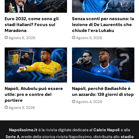
Euro 2032, come sono gli
Senza sconti per nessuno: la
stadi italiani? Focus sul
lezione di De Laurentiis che
Maradona
chiude l’era Lukaku
Agosto 6, 2026
Agosto 5, 2026
Napoli, Atubolu può essere
Napoli, perché Badiashile è
utile: pro e contro del
un azzardo: 139 giorni di stop
portiere
Agosto 4, 2026
Agosto 5, 2026
Napolissimo.it
è la rivista digitale dedicata al
Calcio Napoli
e alla
Serie A
, erede della storica rivista Napolissimo, distribuita allo
stadio