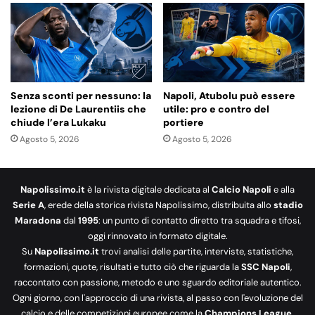
Senza sconti per nessuno: la
Napoli, Atubolu può essere
lezione di De Laurentiis che
utile: pro e contro del
chiude l’era Lukaku
portiere
Agosto 5, 2026
Agosto 5, 2026
Napolissimo.it
è la rivista digitale dedicata al
Calcio Napoli
e alla
Serie A
, erede della storica rivista Napolissimo, distribuita allo
stadio
Maradona
dal
1995
: un punto di contatto diretto tra squadra e tifosi,
oggi rinnovato in formato digitale.
Su
Napolissimo.it
trovi analisi delle partite, interviste, statistiche,
formazioni, quote, risultati e tutto ciò che riguarda la
SSC Napoli
,
raccontato con passione, metodo e uno sguardo editoriale autentico.
Ogni giorno, con l'approccio di una rivista, al passo con l'evoluzione del
calcio e delle competizioni europee come la
Champions League
.