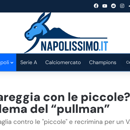
Facebook
You Tube
Reddit
In
poli
Serie A
Calciomercato
Champions
areggia con le piccole?
blema del “pullman”
ncaglia contro le "piccole" e recrimina per u