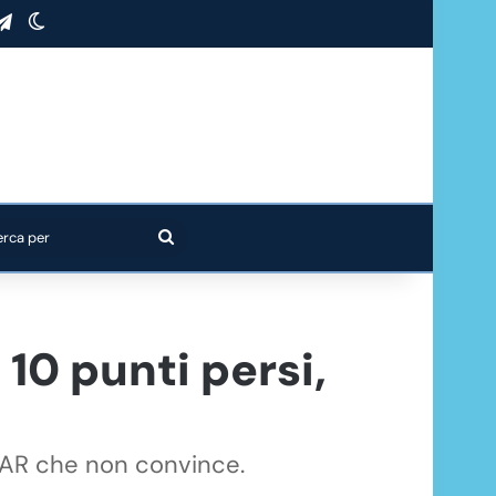
stagram
Telegram
Cambia aspetto
Cerca
per
 10 punti persi,
n VAR che non convince.