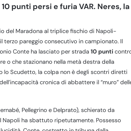
: 10 punti persi e furia VAR. Neres, la
io del Maradona al triplice fischio di Napoli-
l terzo pareggio consecutivo in campionato. Il
tonio Conte ha lasciato per strada
10 punti
contr
re o che stazionano nella metà destra della
so lo Scudetto, la colpa non è degli scontri diretti
ell’incapacità cronica di abbattere il “muro” dell
rnabé, Pellegrino e Delprato), schierato da
il Napoli ha sbattuto ripetutamente. Possesso
 lucidità. Conte, costretto in tribuna dalla