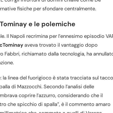
rnative fisiche per sfondare centralmente.
McTominay e le polemiche
itrale. Il Napoli recrimina per l’ennesimo episodio VA
McTominay
aveva trovato il vantaggio dopo
ro Fabbri, richiamato dalla tecnologia, ha annullat
azione.
 la linea del fuorigioco è stata tracciata sul tacc
palla di Mazzocchi. Secondo l’analisi delle
embrava coprire l’azzurro, considerando che il
Altro che spicchio di spalla”, è il commento amaro
o millimetrico che, sommato a quelli di Verona,