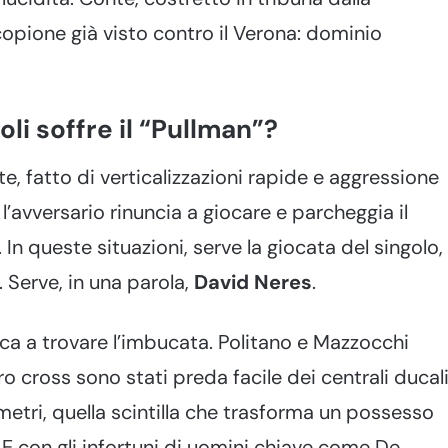
copione già visto contro il Verona: dominio
oli soffre il “Pullman”?
nte, fatto di verticalizzazioni rapide e aggressione
l’avversario rinuncia a giocare e parcheggia il
In queste situazioni, serve la giocata del singolo, 
 Serve, in una parola,
David Neres
.
atica a trovare l’imbucata. Politano e Mazzocchi
o cross sono stati preda facile dei centrali ducali
 metri, quella scintilla che trasforma un possesso
. E con gli infortuni di uomini chiave come De