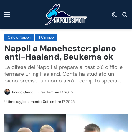
Menu
Cambi
C
Calcio Napoli
Il Campo
Napoli a Manchester: piano
anti-Haaland, Beukema ok
La difesa del Napoli si prepara al test più difficile:
fermare Erling Haaland. Conte ha studiato un
piano preciso: un uomo avrà il compito speciale.
Enrico Greco
Settembre 17, 2025
Ultimo aggiornamento: Settembre 17, 2025