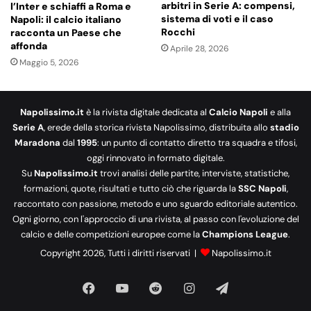
arbitri in Serie A: compensi,
l’Inter e schiaffi a Roma e
sistema di voti e il caso
Napoli: il calcio italiano
Rocchi
racconta un Paese che
affonda
Aprile 28, 2026
Maggio 5, 2026
Napolissimo.it
è la rivista digitale dedicata al
Calcio Napoli
e alla
Serie A
, erede della storica rivista Napolissimo, distribuita allo
stadio
Maradona
dal
1995
: un punto di contatto diretto tra squadra e tifosi,
oggi rinnovato in formato digitale.
Su
Napolissimo.it
trovi analisi delle partite, interviste, statistiche,
formazioni, quote, risultati e tutto ciò che riguarda la
SSC Napoli
,
raccontato con passione, metodo e uno sguardo editoriale autentico.
Ogni giorno, con l'approccio di una rivista, al passo con l'evoluzione del
calcio e delle competizioni europee come la
Champions League
.
Copyright 2026, Tutti i diritti riservati |
Napolissimo.it
Facebook
You
Reddit
Instagram
Telegram