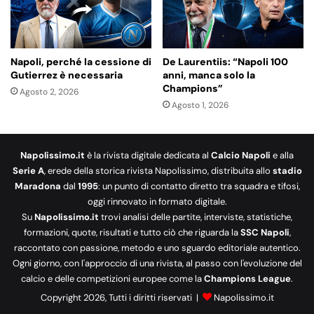
Napoli, perché la cessione di
De Laurentiis: “Napoli 100
Gutierrez è necessaria
anni, manca solo la
Champions”
Agosto 2, 2026
Agosto 1, 2026
Napolissimo.it
è la rivista digitale dedicata al
Calcio Napoli
e alla
Serie A
, erede della storica rivista Napolissimo, distribuita allo
stadio
Maradona
dal
1995
: un punto di contatto diretto tra squadra e tifosi,
oggi rinnovato in formato digitale.
Su
Napolissimo.it
trovi analisi delle partite, interviste, statistiche,
formazioni, quote, risultati e tutto ciò che riguarda la
SSC Napoli
,
raccontato con passione, metodo e uno sguardo editoriale autentico.
Ogni giorno, con l'approccio di una rivista, al passo con l'evoluzione del
calcio e delle competizioni europee come la
Champions League
.
Copyright 2026, Tutti i diritti riservati |
Napolissimo.it