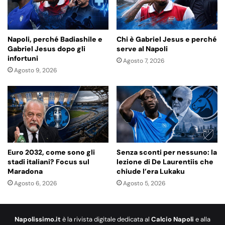
Napoli, perché Badiashile e
Chi è Gabriel Jesus e perché
Gabriel Jesus dopo gli
serve al Napoli
infortuni
Agosto 7, 2026
Agosto 9, 2026
Euro 2032, come sono gli
Senza sconti per nessuno: la
stadi italiani? Focus sul
lezione di De Laurentiis che
Maradona
chiude l’era Lukaku
Agosto 6, 2026
Agosto 5, 2026
Napolissimo.it
è la rivista digitale dedicata al
Calcio Napoli
e alla