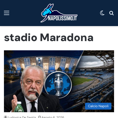
Menu
Cambi
C
stadio Maradona
Calcio Napoli
Ludovica De Santis
Agosto 6, 2026