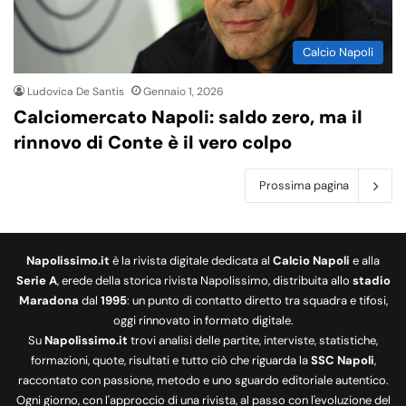
Calcio Napoli
Ludovica De Santis
Gennaio 1, 2026
Calciomercato Napoli: saldo zero, ma il
rinnovo di Conte è il vero colpo
Prossima pagina
Napolissimo.it
è la rivista digitale dedicata al
Calcio Napoli
e alla
Serie A
, erede della storica rivista Napolissimo, distribuita allo
stadio
Maradona
dal
1995
: un punto di contatto diretto tra squadra e tifosi,
oggi rinnovato in formato digitale.
Su
Napolissimo.it
trovi analisi delle partite, interviste, statistiche,
formazioni, quote, risultati e tutto ciò che riguarda la
SSC Napoli
,
raccontato con passione, metodo e uno sguardo editoriale autentico.
Ogni giorno, con l'approccio di una rivista, al passo con l'evoluzione del