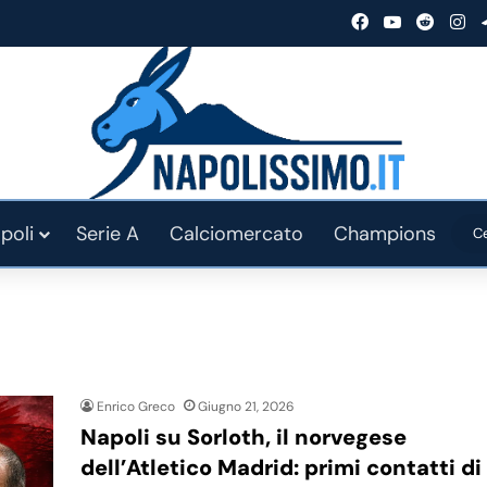
Facebook
You Tube
Reddit
In
poli
Serie A
Calciomercato
Champions
Enrico Greco
Giugno 21, 2026
Napoli su Sorloth, il norvegese
dell’Atletico Madrid: primi contatti di