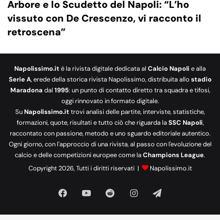
Arbore e lo Scudetto del Napoli: “L’ho
vissuto con De Crescenzo, vi racconto il
retroscena”
Napolissimo.it
è la rivista digitale dedicata al
Calcio Napoli
e alla
Serie A
, erede della storica rivista Napolissimo, distribuita allo
stadio
Maradona
dal
1995
: un punto di contatto diretto tra squadra e tifosi,
oggi rinnovato in formato digitale.
Su
Napolissimo.it
trovi analisi delle partite, interviste, statistiche,
formazioni, quote, risultati e tutto ciò che riguarda la
SSC Napoli
,
raccontato con passione, metodo e uno sguardo editoriale autentico.
Ogni giorno, con l'approccio di una rivista, al passo con l'evoluzione del
calcio e delle competizioni europee come la
Champions League
.
Copyright 2026, Tutti i diritti riservati |
Napolissimo.it
Facebook
You
Reddit
Instagram
Telegram
Tube