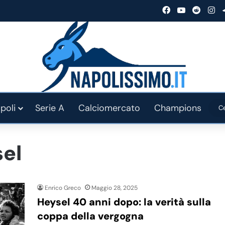
Facebook
You Tube
Reddit
In
poli
Serie A
Calciomercato
Champions
sel
Enrico Greco
Maggio 28, 2025
Heysel 40 anni dopo: la verità sulla
coppa della vergogna