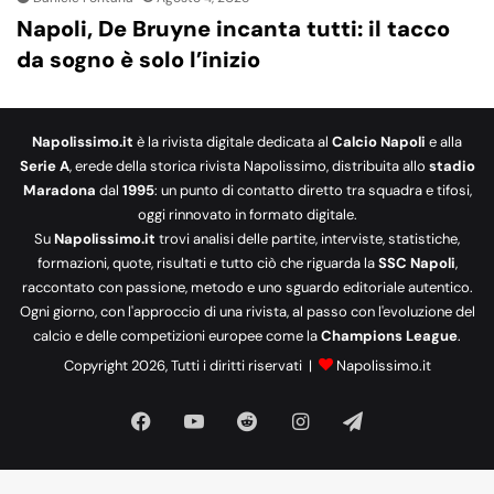
Napoli, De Bruyne incanta tutti: il tacco
da sogno è solo l’inizio
Napolissimo.it
è la rivista digitale dedicata al
Calcio Napoli
e alla
Serie A
, erede della storica rivista Napolissimo, distribuita allo
stadio
Maradona
dal
1995
: un punto di contatto diretto tra squadra e tifosi,
oggi rinnovato in formato digitale.
Su
Napolissimo.it
trovi analisi delle partite, interviste, statistiche,
formazioni, quote, risultati e tutto ciò che riguarda la
SSC Napoli
,
raccontato con passione, metodo e uno sguardo editoriale autentico.
Ogni giorno, con l'approccio di una rivista, al passo con l'evoluzione del
calcio e delle competizioni europee come la
Champions League
.
Copyright 2026, Tutti i diritti riservati |
Napolissimo.it
Facebook
You
Reddit
Instagram
Telegram
Tube