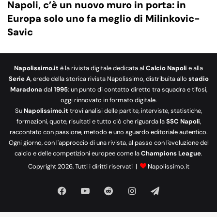
Napoli, c’è un nuovo muro in porta: in
Europa solo uno fa meglio di Milinkovic-
Savic
Napolissimo.it
è la rivista digitale dedicata al
Calcio Napoli
e alla
Serie A
, erede della storica rivista Napolissimo, distribuita allo
stadio
Maradona
dal
1995
: un punto di contatto diretto tra squadra e tifosi,
oggi rinnovato in formato digitale.
Su
Napolissimo.it
trovi analisi delle partite, interviste, statistiche,
formazioni, quote, risultati e tutto ciò che riguarda la
SSC Napoli
,
raccontato con passione, metodo e uno sguardo editoriale autentico.
Ogni giorno, con l'approccio di una rivista, al passo con l'evoluzione del
calcio e delle competizioni europee come la
Champions League
.
Copyright 2026, Tutti i diritti riservati |
Napolissimo.it
Facebook
You
Reddit
Instagram
Telegram
Tube