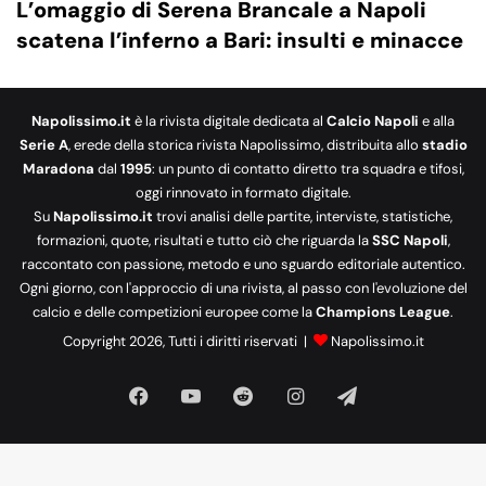
L’omaggio di Serena Brancale a Napoli
scatena l’inferno a Bari: insulti e minacce
Napolissimo.it
è la rivista digitale dedicata al
Calcio Napoli
e alla
Serie A
, erede della storica rivista Napolissimo, distribuita allo
stadio
Maradona
dal
1995
: un punto di contatto diretto tra squadra e tifosi,
oggi rinnovato in formato digitale.
Su
Napolissimo.it
trovi analisi delle partite, interviste, statistiche,
formazioni, quote, risultati e tutto ciò che riguarda la
SSC Napoli
,
raccontato con passione, metodo e uno sguardo editoriale autentico.
Ogni giorno, con l'approccio di una rivista, al passo con l'evoluzione del
calcio e delle competizioni europee come la
Champions League
.
Copyright 2026, Tutti i diritti riservati |
Napolissimo.it
Facebook
You
Reddit
Instagram
Telegram
Tube