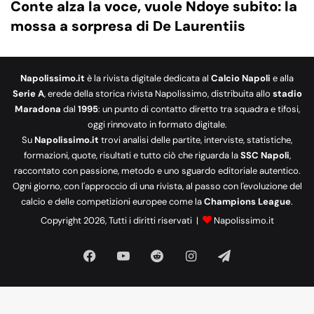
Conte alza la voce, vuole Ndoye subito: la
mossa a sorpresa di De Laurentiis
Napolissimo.it
è la rivista digitale dedicata al
Calcio Napoli
e alla
Serie A
, erede della storica rivista Napolissimo, distribuita allo
stadio
Maradona
dal
1995
: un punto di contatto diretto tra squadra e tifosi,
oggi rinnovato in formato digitale.
Su
Napolissimo.it
trovi analisi delle partite, interviste, statistiche,
formazioni, quote, risultati e tutto ciò che riguarda la
SSC Napoli
,
raccontato con passione, metodo e uno sguardo editoriale autentico.
Ogni giorno, con l'approccio di una rivista, al passo con l'evoluzione del
calcio e delle competizioni europee come la
Champions League
.
Copyright 2026, Tutti i diritti riservati |
Napolissimo.it
Facebook
You
Reddit
Instagram
Telegram
Tube