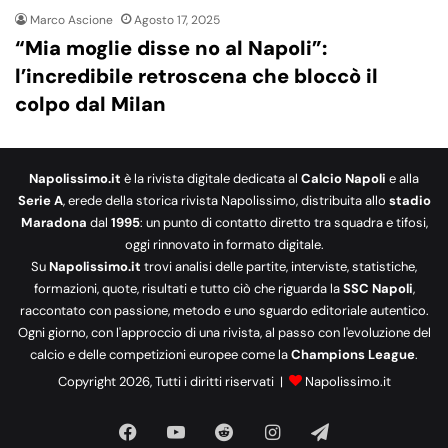
Marco Ascione
Agosto 17, 2025
“Mia moglie disse no al Napoli”:
l’incredibile retroscena che bloccò il
colpo dal Milan
Napolissimo.it
è la rivista digitale dedicata al
Calcio Napoli
e alla
Serie A
, erede della storica rivista Napolissimo, distribuita allo
stadio
Maradona
dal
1995
: un punto di contatto diretto tra squadra e tifosi,
oggi rinnovato in formato digitale.
Su
Napolissimo.it
trovi analisi delle partite, interviste, statistiche,
formazioni, quote, risultati e tutto ciò che riguarda la
SSC Napoli
,
raccontato con passione, metodo e uno sguardo editoriale autentico.
Ogni giorno, con l'approccio di una rivista, al passo con l'evoluzione del
calcio e delle competizioni europee come la
Champions League
.
Copyright 2026, Tutti i diritti riservati |
Napolissimo.it
Facebook
You
Reddit
Instagram
Telegram