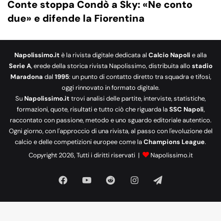
Conte stoppa Condò a Sky: «Ne conto
due» e difende la Fiorentina
Napolissimo.it
è la rivista digitale dedicata al
Calcio Napoli
e alla
Serie A
, erede della storica rivista Napolissimo, distribuita allo
stadio
Maradona
dal
1995
: un punto di contatto diretto tra squadra e tifosi,
oggi rinnovato in formato digitale.
Su
Napolissimo.it
trovi analisi delle partite, interviste, statistiche,
formazioni, quote, risultati e tutto ciò che riguarda la
SSC Napoli
,
raccontato con passione, metodo e uno sguardo editoriale autentico.
Ogni giorno, con l'approccio di una rivista, al passo con l'evoluzione del
calcio e delle competizioni europee come la
Champions League
.
Copyright 2026, Tutti i diritti riservati |
Napolissimo.it
Facebook
You
Reddit
Instagram
Telegram
Tube