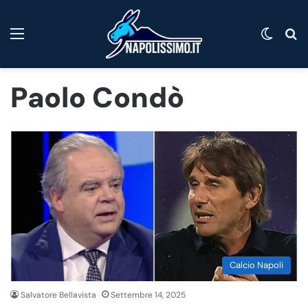
Menu
Cambi
C
Paolo Condò
Calcio Napoli
Salvatore Bellavista
Settembre 14, 2025