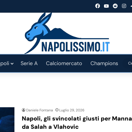
Facebook
You Tube
Reddit
In
poli
Serie A
Calciomercato
Champions
Daniele Fontana
Luglio 29, 2026
Napoli, gli svincolati giusti per Manna
da Salah a Vlahovic