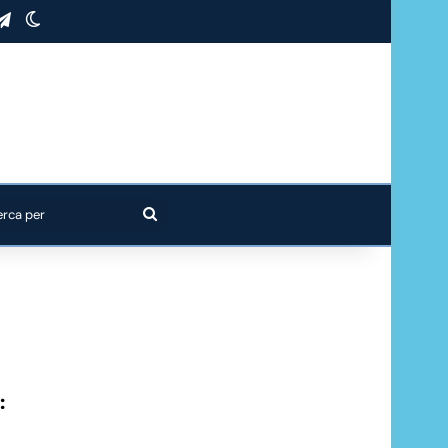
stagram
Telegram
Cambia aspetto
Cerca
per
: