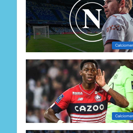
Calciome
Calciome