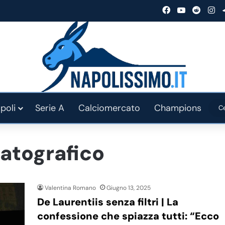
Facebook
You Tube
Reddit
In
poli
Serie A
Calciomercato
Champions
atografico
Valentina Romano
Giugno 13, 2025
De Laurentiis senza filtri | La
confessione che spiazza tutti: “Ecco