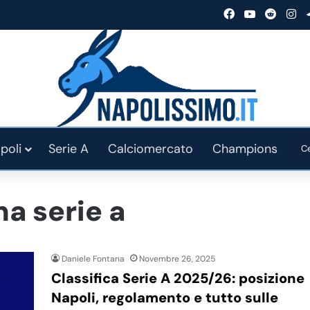
Facebook
You Tube
Reddit
In
poli
Serie A
Calciomercato
Champions
a serie a
Daniele Fontana
Novembre 26, 2025
Classifica Serie A 2025/26: posizione
Napoli, regolamento e tutto sulle