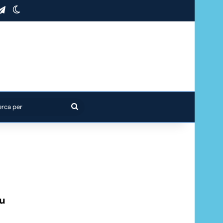
stagram
Telegram
Cambia aspetto
Cerca
per
ku