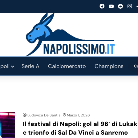
Facebook
You Tube
Reddit
In
poli
Serie A
Calciomercato
Champions
Ludovica De Santis
Marzo 1, 2026
Il festival di Napoli: gol al 96’ di Luka
e trionfo di Sal Da Vinci a Sanremo