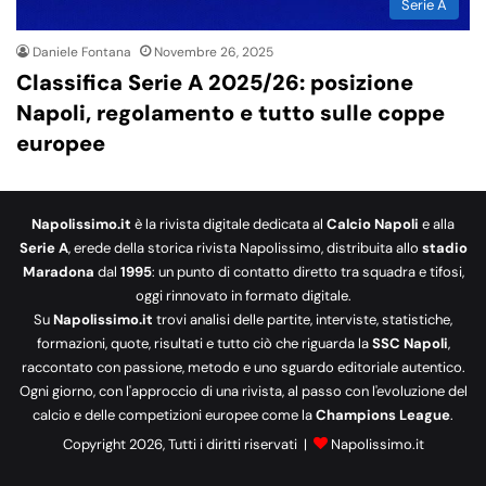
Serie A
Daniele Fontana
Novembre 26, 2025
Classifica Serie A 2025/26: posizione
Napoli, regolamento e tutto sulle coppe
europee
Napolissimo.it
è la rivista digitale dedicata al
Calcio Napoli
e alla
Serie A
, erede della storica rivista Napolissimo, distribuita allo
stadio
Maradona
dal
1995
: un punto di contatto diretto tra squadra e tifosi,
oggi rinnovato in formato digitale.
Su
Napolissimo.it
trovi analisi delle partite, interviste, statistiche,
formazioni, quote, risultati e tutto ciò che riguarda la
SSC Napoli
,
raccontato con passione, metodo e uno sguardo editoriale autentico.
Ogni giorno, con l'approccio di una rivista, al passo con l'evoluzione del
calcio e delle competizioni europee come la
Champions League
.
Copyright 2026, Tutti i diritti riservati |
Napolissimo.it