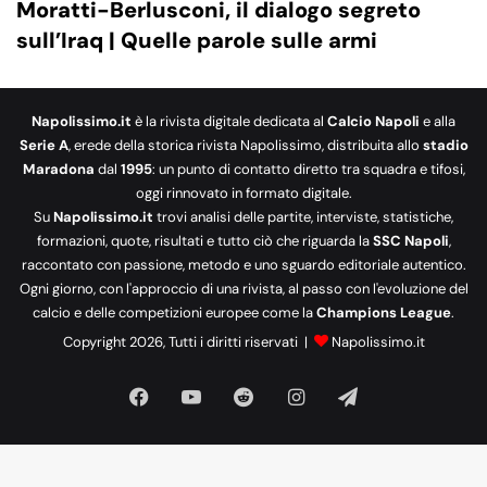
Moratti-Berlusconi, il dialogo segreto
sull’Iraq | Quelle parole sulle armi
Napolissimo.it
è la rivista digitale dedicata al
Calcio Napoli
e alla
Serie A
, erede della storica rivista Napolissimo, distribuita allo
stadio
Maradona
dal
1995
: un punto di contatto diretto tra squadra e tifosi,
oggi rinnovato in formato digitale.
Su
Napolissimo.it
trovi analisi delle partite, interviste, statistiche,
formazioni, quote, risultati e tutto ciò che riguarda la
SSC Napoli
,
raccontato con passione, metodo e uno sguardo editoriale autentico.
Ogni giorno, con l'approccio di una rivista, al passo con l'evoluzione del
calcio e delle competizioni europee come la
Champions League
.
Copyright 2026, Tutti i diritti riservati |
Napolissimo.it
Facebook
You
Reddit
Instagram
Telegram
Tube