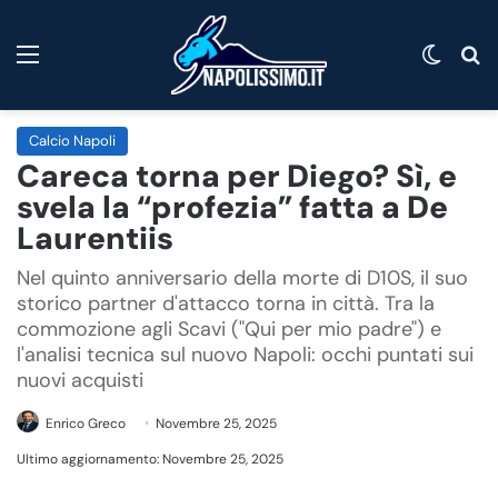
Menu
Cambi
C
Calcio Napoli
Careca torna per Diego? Sì, e
svela la “profezia” fatta a De
Laurentiis
Nel quinto anniversario della morte di D10S, il suo
storico partner d'attacco torna in città. Tra la
commozione agli Scavi ("Qui per mio padre") e
l'analisi tecnica sul nuovo Napoli: occhi puntati sui
nuovi acquisti
Enrico Greco
Novembre 25, 2025
Ultimo aggiornamento: Novembre 25, 2025