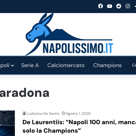
Facebook
You Tube
Reddit
In
poli
Serie A
Calciomercato
Champions
aradona
Ludovica De Santis
Agosto 1, 2026
De Laurentiis: “Napoli 100 anni, manc
solo la Champions”