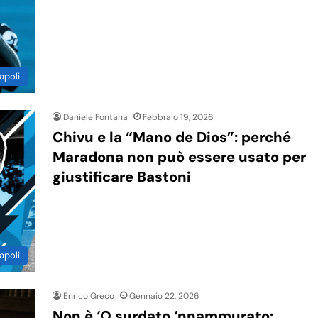
apoli
Daniele Fontana
Febbraio 19, 2026
Chivu e la “Mano de Dios”: perché
Maradona non può essere usato per
giustificare Bastoni
apoli
Enrico Greco
Gennaio 22, 2026
Non è ‘O surdato ‘nnammurato: