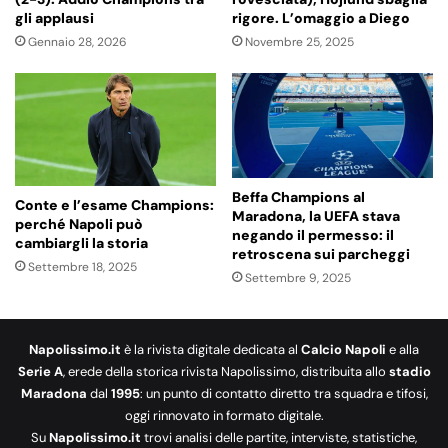
gli applausi
rigore. L’omaggio a Diego
Gennaio 28, 2026
Novembre 25, 2025
Beffa Champions al
Conte e l’esame Champions:
Maradona, la UEFA stava
perché Napoli può
negando il permesso: il
cambiargli la storia
retroscena sui parcheggi
Settembre 18, 2025
Settembre 9, 2025
Napolissimo.it
è la rivista digitale dedicata al
Calcio Napoli
e alla
Serie A
, erede della storica rivista Napolissimo, distribuita allo
stadio
Maradona
dal
1995
: un punto di contatto diretto tra squadra e tifosi,
oggi rinnovato in formato digitale.
Su
Napolissimo.it
trovi analisi delle partite, interviste, statistiche,