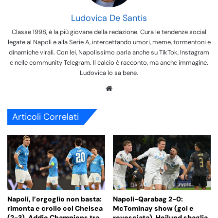
Ludovica De Santis
Classe 1998, è la più giovane della redazione. Cura le tendenze social
legate al Napoli e alla Serie A, intercettando umori, meme, tormentoni e
dinamiche virali. Con lei, Napolissimo parla anche su TikTok, Instagram
e nelle community Telegram. Il calcio è racconto, ma anche immagine.
Ludovica lo sa bene.
We
bsi
te
Articoli Correlati
Napoli, l’orgoglio non basta:
Napoli-Qarabag 2-0:
rimonta e crollo col Chelsea
McTominay show (gol e
(2-3). Addio Champions tra
rovesciata), Hojlund sbaglia