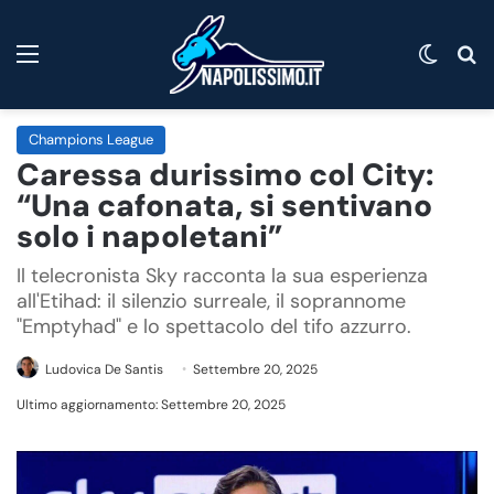
Menu
Cambi
C
Champions League
Caressa durissimo col City:
“Una cafonata, si sentivano
solo i napoletani”
Il telecronista Sky racconta la sua esperienza
all'Etihad: il silenzio surreale, il soprannome
"Emptyhad" e lo spettacolo del tifo azzurro.
Ludovica De Santis
Settembre 20, 2025
Ultimo aggiornamento: Settembre 20, 2025