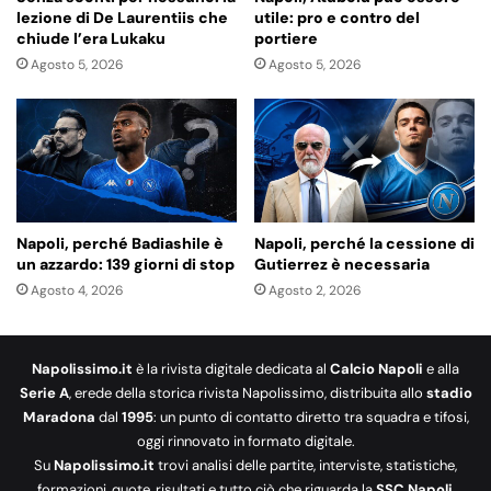
lezione di De Laurentiis che
utile: pro e contro del
chiude l’era Lukaku
portiere
Agosto 5, 2026
Agosto 5, 2026
Napoli, perché Badiashile è
Napoli, perché la cessione di
un azzardo: 139 giorni di stop
Gutierrez è necessaria
Agosto 4, 2026
Agosto 2, 2026
Napolissimo.it
è la rivista digitale dedicata al
Calcio Napoli
e alla
Serie A
, erede della storica rivista Napolissimo, distribuita allo
stadio
Maradona
dal
1995
: un punto di contatto diretto tra squadra e tifosi,
oggi rinnovato in formato digitale.
Su
Napolissimo.it
trovi analisi delle partite, interviste, statistiche,
formazioni, quote, risultati e tutto ciò che riguarda la
SSC Napoli
,