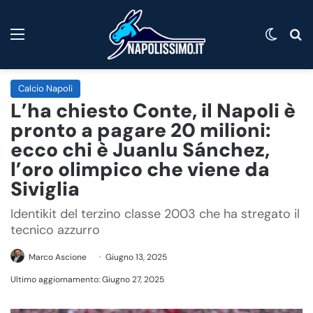
Menu
Cambi
C
Calcio Napoli
L’ha chiesto Conte, il Napoli è
pronto a pagare 20 milioni:
ecco chi è Juanlu Sánchez,
l’oro olimpico che viene da
Siviglia
Identikit del terzino classe 2003 che ha stregato il
tecnico azzurro
Marco Ascione
Giugno 13, 2025
Ultimo aggiornamento: Giugno 27, 2025