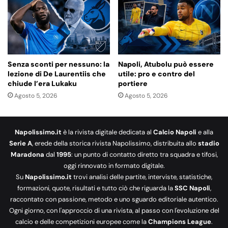
Senza sconti per nessuno: la
Napoli, Atubolu può essere
lezione di De Laurentiis che
utile: pro e contro del
chiude l’era Lukaku
portiere
Agosto 5, 2026
Agosto 5, 2026
Napolissimo.it
è la rivista digitale dedicata al
Calcio Napoli
e alla
Serie A
, erede della storica rivista Napolissimo, distribuita allo
stadio
Maradona
dal
1995
: un punto di contatto diretto tra squadra e tifosi,
oggi rinnovato in formato digitale.
Su
Napolissimo.it
trovi analisi delle partite, interviste, statistiche,
formazioni, quote, risultati e tutto ciò che riguarda la
SSC Napoli
,
raccontato con passione, metodo e uno sguardo editoriale autentico.
Ogni giorno, con l'approccio di una rivista, al passo con l'evoluzione del
calcio e delle competizioni europee come la
Champions League
.