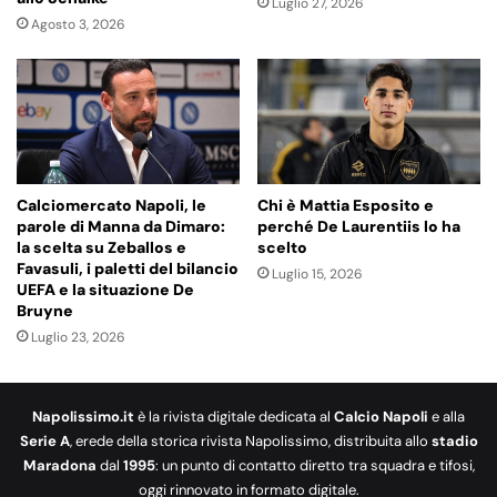
Luglio 27, 2026
Agosto 3, 2026
Calciomercato Napoli, le
Chi è Mattia Esposito e
parole di Manna da Dimaro:
perché De Laurentiis lo ha
la scelta su Zeballos e
scelto
Favasuli, i paletti del bilancio
Luglio 15, 2026
UEFA e la situazione De
Bruyne
Luglio 23, 2026
Napolissimo.it
è la rivista digitale dedicata al
Calcio Napoli
e alla
Serie A
, erede della storica rivista Napolissimo, distribuita allo
stadio
Maradona
dal
1995
: un punto di contatto diretto tra squadra e tifosi,
oggi rinnovato in formato digitale.