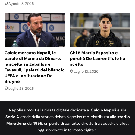
Agosto 3, 2026
Calciomercato Napoli, le
Chi è Mattia Esposito e
parole di Manna da Dimaro:
perché De Laurentiis lo ha
la scelta su Zeballos e
scelto
Favasuli, i paletti del bilancio
Luglio 15, 2026
UEFA e la situazione De
Bruyne
Luglio 23, 2026
Napolissimo.it
è la rivista digitale dedicata al
Calcio Napoli
e alla
Serie A
, erede della storica rivista Napolissimo, distribuita allo
stadio
Maradona
dal
1995
: un punto di contatto diretto tra squadra e tifosi,
oggi rinnovato in formato digitale.