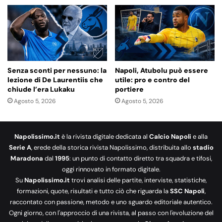
Senza sconti per nessuno: la
Napoli, Atubolu può essere
lezione di De Laurentiis che
utile: pro e contro del
chiude l’era Lukaku
portiere
Agosto 5, 2026
Agosto 5, 2026
Napolissimo.it
è la rivista digitale dedicata al
Calcio Napoli
e alla
Serie A
, erede della storica rivista Napolissimo, distribuita allo
stadio
Maradona
dal
1995
: un punto di contatto diretto tra squadra e tifosi,
oggi rinnovato in formato digitale.
Su
Napolissimo.it
trovi analisi delle partite, interviste, statistiche,
formazioni, quote, risultati e tutto ciò che riguarda la
SSC Napoli
,
raccontato con passione, metodo e uno sguardo editoriale autentico.
Ogni giorno, con l'approccio di una rivista, al passo con l'evoluzione del