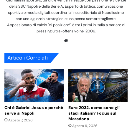
Giornalista sportivo, da oltre vent'anni segue con passione le vicende
della SSC Napoli e della Serie A. Esperto di tattica, comunicazione
sportiva e media digitali, coordina la linea editoriale di Napolissimo
con uno sguardo strategico e una penna sempre tagliente.
Appassionato di calcio "di posizione", è tra i primi in Italia a parlare di
pressing ultra-offensivo nel 2006.
We
bsi
te
Articoli Correlati
Chi è Gabriel Jesus e perché
Euro 2032, come sono gli
serve al Napoli
stadi italiani? Focus sul
Maradona
Agosto 7, 2026
Agosto 6, 2026