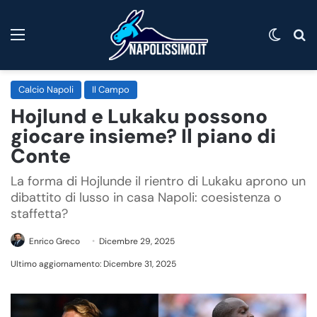
Menu
Cambi
C
Calcio Napoli
Il Campo
Hojlund e Lukaku possono
giocare insieme? Il piano di
Conte
La forma di Hojlunde il rientro di Lukaku aprono un
dibattito di lusso in casa Napoli: coesistenza o
staffetta?
Enrico Greco
Dicembre 29, 2025
Ultimo aggiornamento: Dicembre 31, 2025