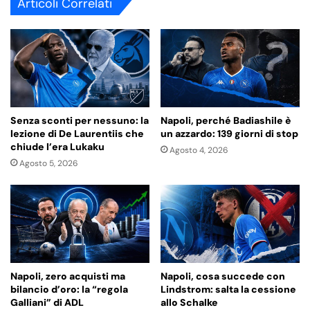
Articoli Correlati
Senza sconti per nessuno: la
Napoli, perché Badiashile è
lezione di De Laurentiis che
un azzardo: 139 giorni di stop
chiude l’era Lukaku
Agosto 4, 2026
Agosto 5, 2026
Napoli, zero acquisti ma
Napoli, cosa succede con
bilancio d’oro: la “regola
Lindstrom: salta la cessione
Galliani” di ADL
allo Schalke