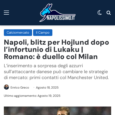
Menu
Cambi
C
Calciomercato
Il Campo
Napoli, blitz per Hojlund dopo
l’infortunio di Lukaku |
Romano: è duello col Milan
L’inserimento a sorpresa degli azzurri
sull’attaccante danese può cambiare le strategie
di mercato: primi contatti col Manchester United.
Enrico Greco
Agosto 18, 2025
Ultimo aggiornamento: Agosto 19, 2025