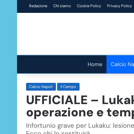
Redazione
Chi siamo
Cookie Policy
Privacy Policy
Home
Calcio Na
Calcio Napoli
Il Campo
UFFICIALE – Lukaku
operazione e temp
Infortunio grave per Lukaku: lesione
Ecco chi lo sostituirà.