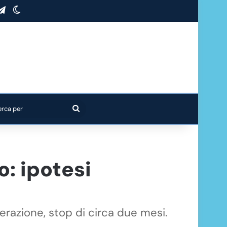
stagram
Telegram
Cambia aspetto
Cerca
per
o: ipotesi
perazione, stop di circa due mesi.