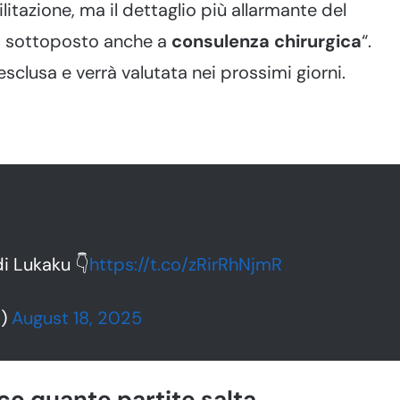
ilitazione, ma il dettaglio più allarmante del
rà sottoposto anche a
consulenza chirurgica
“.
esclusa e verrà valutata nei prossimi giorni.
di Lukaku 👇
https://t.co/zRirRhNjmR
i)
August 18, 2025
co quante partite salta