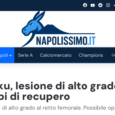
Facebook
You Tube
Reddit
In
poli
Serie A
Calciomercato
Champions
, lesione di alto grad
i di recupero
 di alto grado al retto femorale. Possibile o