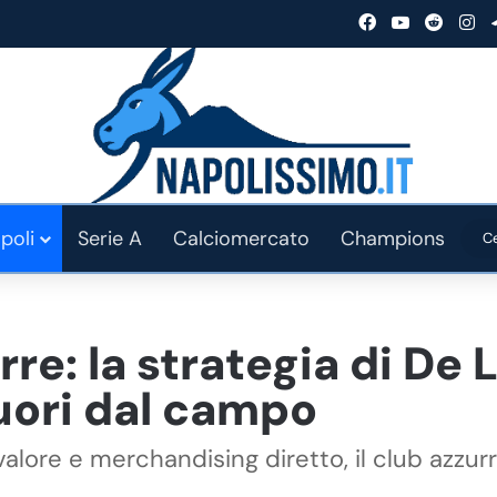
Facebook
You Tube
Reddit
In
poli
Serie A
Calciomercato
Champions
rre: la strategia di De 
uori dal campo
lore e merchandising diretto, il club azzurro