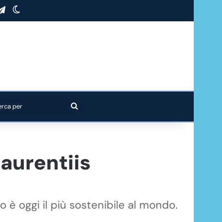
stagram
Telegram
Cambia aspetto
Cerca
per
Laurentiis
 è oggi il più sostenibile al mondo.