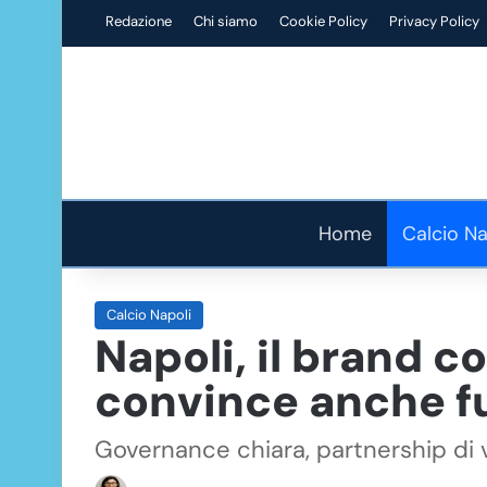
Redazione
Chi siamo
Cookie Policy
Privacy Policy
Home
Calcio Na
Calcio Napoli
Napoli, il brand co
convince anche f
Governance chiara, partnership di va