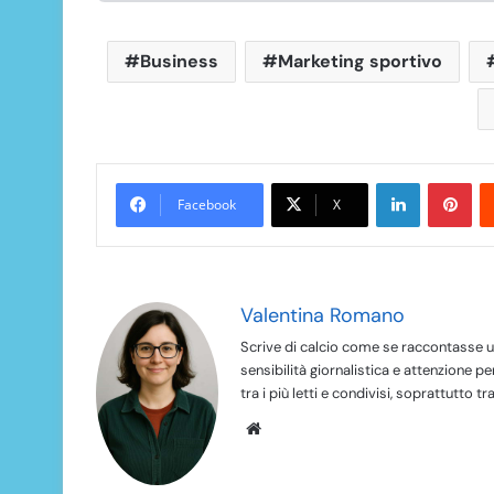
Business
Marketing sportivo
LinkedIn
Pinterest
Facebook
X
Valentina Romano
Scrive di calcio come se raccontasse un
sensibilità giornalistica e attenzione pe
tra i più letti e condivisi, soprattutto tra
We
bsi
te