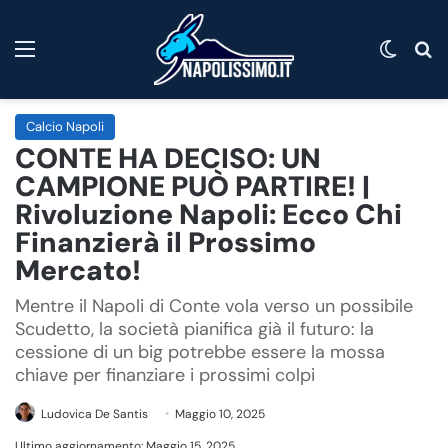
Menu
Cambi
C
Calcio Napoli
CONTE HA DECISO: UN
CAMPIONE PUÒ PARTIRE! |
Rivoluzione Napoli: Ecco Chi
Finanzierà il Prossimo
Mercato!
Mentre il Napoli di Conte vola verso un possibile
Scudetto, la società pianifica già il futuro: la
cessione di un big potrebbe essere la mossa
chiave per finanziare i prossimi colpi
Ludovica De Santis
Maggio 10, 2025
Ultimo aggiornamento: Maggio 15, 2025