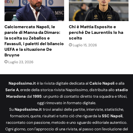
Calciomercato Napoli, le
Chi è Mattia Esposito e
parole di Manna da Dimaro:
perché De Laurentiis lo ha
la scelta su Zeballos e
scelto
Favasuli, i paletti del bilancio
Luglio 15, 2026
UEFA e la situazione De
Bruyne
Luglio 23, 2026
Napolissimo.it
è la rivista digitale dedicata al
Calcio Napoli
e alla
Serie A
, erede della storica rivista Napolissimo, distribuita allo
stadio
Maradona
dal
1995
: un punto di contatto diretto tra squadra e tifosi,
oggi rinnovato in formato digitale.
Su
Napolissimo.it
trovi analisi delle partite, interviste, statistiche,
formazioni, quote, risultati e tutto ciò che riguarda la
SSC Napoli
,
raccontato con passione, metodo e uno sguardo editoriale autentico.
Ogni giorno, con l'approccio di una rivista, al passo con l'evoluzione del