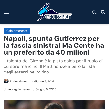
Menu
Cambi
C
Calciomercato
Napoli, spunta Gutierrez per
la fascia sinistra| Ma Conte ha
un preferito da 40 milioni
Il talento del Girona è la pista calda per il ruolo di
cursore mancino. Il Mattino svela però la lista
degli esterni nel mirino
Enrico Greco
Giugno 5, 2025
Ultimo aggiornamento: Giugno 6, 2025