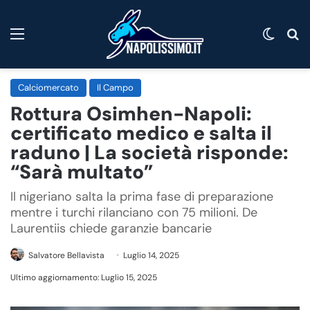
Menu
Cambi
C
Calciomercato
Il Campo
Rottura Osimhen-Napoli:
certificato medico e salta il
raduno | La società risponde:
“Sarà multato”
Il nigeriano salta la prima fase di preparazione
mentre i turchi rilanciano con 75 milioni. De
Laurentiis chiede garanzie bancarie
Salvatore Bellavista
Luglio 14, 2025
Ultimo aggiornamento: Luglio 15, 2025