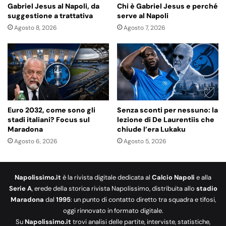
Gabriel Jesus al Napoli, da
Chi è Gabriel Jesus e perché
suggestione a trattativa
serve al Napoli
Agosto 8, 2026
Agosto 7, 2026
Euro 2032, come sono gli
Senza sconti per nessuno: la
stadi italiani? Focus sul
lezione di De Laurentiis che
Maradona
chiude l’era Lukaku
Agosto 6, 2026
Agosto 5, 2026
Napolissimo.it
è la rivista digitale dedicata al
Calcio Napoli
e alla
Serie A
, erede della storica rivista Napolissimo, distribuita allo
stadio
Maradona
dal
1995
: un punto di contatto diretto tra squadra e tifosi,
oggi rinnovato in formato digitale.
Su
Napolissimo.it
trovi analisi delle partite, interviste, statistiche,