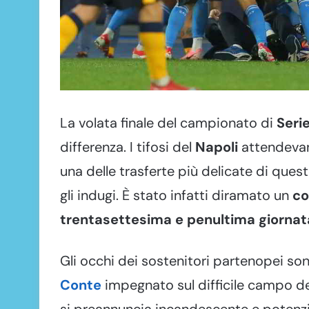
La volata finale del campionato di
Seri
differenza. I tifosi del
Napoli
attendevano
una delle trasferte più delicate di quest
gli indugi. È stato infatti diramato un
co
trentasettesima e penultima giornat
Gli occhi dei sostenitori partenopei so
Conte
impegnato sul difficile campo d
si preannuncia incandescente e potenzial