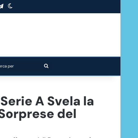
stagram
Telegram
Cambia aspetto
Cerca
per
erie A Svela la
 Sorprese del