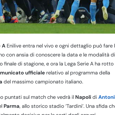
e A
Enilive entra nel vivo e ogni dettaglio può fare 
 con ansia di conoscere la data e le modalità d
o finale di stagione, e ora la Lega Serie A ha rotto
municato ufficiale
relativo al programma della
a
del massimo campionato italiano.
no puntati sul match che vedrà il
Napoli
di
Anton
el
Parma
, allo storico stadio ‘Tardini’. Una sfida c
mente decisiva per le sorti degli azzurri.