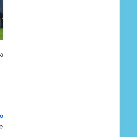
la
i
io
he