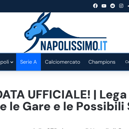
Facebook
You Tube
Reddit
In
poli
Serie A
Calciomercato
Champions
A UFFICIALE! | Lega S
e le Gare e le Possibili